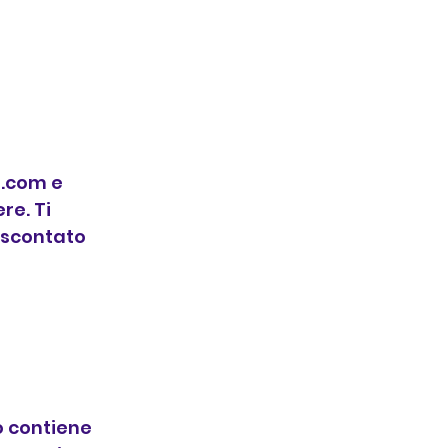
l.com e
re. Ti
o scontato
o contiene