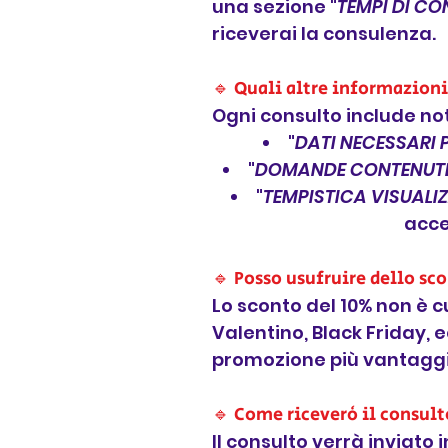
una sezione "
TEMPI DI C
riceverai la consulenza.
🔹 Quali altre informazioni
Ogni consulto include no
"
DATI NECESSARI 
"
DOMANDE CONTENUTE
"
TEMPISTICA VISUALI
acce
🔹 Posso usufruire dello s
Lo sconto del 10% non è c
Valentino, Black Friday, e
promozione più vantaggi
🔹 Come riceverò il consult
Il consulto verrà inviato 