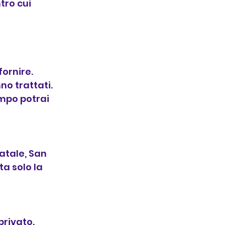
tro cui
fornire.
no trattati.
empo potrai
Natale, San
ta solo la
privato.