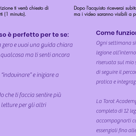
izione ti verrà chiesto di
Dopo l’acquisto riceverai subit
ti (1 minuto).
ma i video saranno visibili a p
Come funzio
o è perfetto per te se:
Ogni settimana s
a zero e vuoi una guida chiara
lezione all’intern
 qualcosa ma ti senti ancora
riservata sul mio 
di seguire il perc
“indovinare” e iniziare a
pratica e integraz
 che ti faccia sentire più
La Tarot Academy
etture per gli altri
completo di 12 lez
accompagnarti con
essenziali fino all