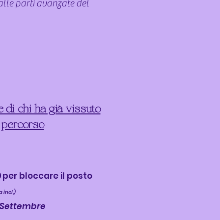
alle parti avanzate del
e di chi ha già vissuto
 percorso
0
per bloccare il posto
a incl.)
3 Settembre