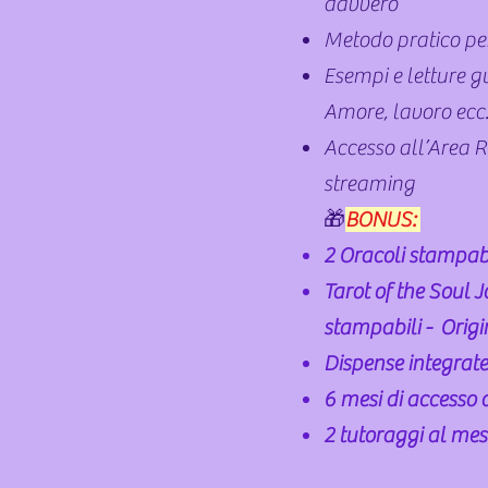
davvero
Metodo pratico per 
Esempi e letture g
Amore, lavoro ecc
Accesso all’Area Ri
streaming
🎁
BONUS:
2 Oracoli stampabi
Tarot of the Soul 
stampabili - Orig
Dispense integrate 
6 mesi di accesso 
2 tutoraggi al mese