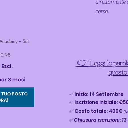
direttamente 
corso.
t Academy – Sett
40,98
👉
Leggi le parol
 Escl.
questo
per 3 mesi
 TUO POSTO 
✅ Inizio: 14 Settembre
RA!
✅ Iscrizione iniziale: €5
✅ Costo totale: 400€
(iv
✅
Chiusura iscrizioni: 1