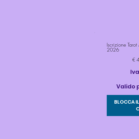
Iscrizione Taro
2026
40,98 €
€
Iva
Valido 
BLOCCA IL
O