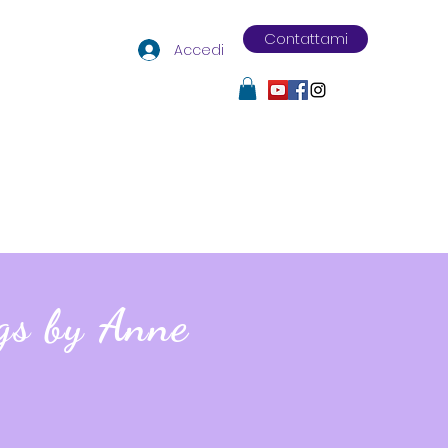
Contattami
Accedi
gs by Anne