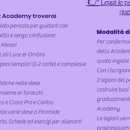
👉
Leggi le pa
que
t Academy troverai
eto pensato per guidarti con
Modalità di
retta e senza confusione:
Per
conferma
 Minori
della Academy
 Lati Luce & Ombra
quota iniziale 
ioni semplici (1-2 carte) e complesse
Con l’iscrizio
2 lezioni del 
tiche nelle stese
costruire bas
insieme ai Tarocchi
gradualmente 
ca e Croce Pro e Contro
Academy
le varie stese a Piramide
Le lezioni ve
to, Schede ed esercizi per allenarti
progressivame