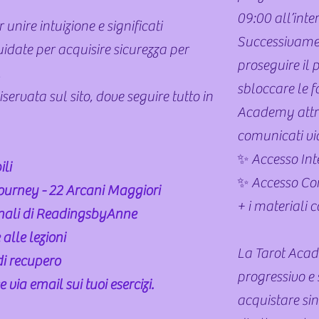
09:00 all’inte
unire intuizione e significati
Successivamen
uidate per acquisire
sicurezza per
proseguire il 
.
sbloccare le f
servata sul sito, dove seguire tutto in
Academy attra
comunicati vi
✨ Accesso Int
li
✨ Accesso Com
Journey - 22 Arcani Maggiori
+ i materiali 
inali di ReadingsbyAnne
alle lezioni
La Tarot Acad
di recupero
progressivo e 
 via email sui tuoi esercizi.
acquistare sin