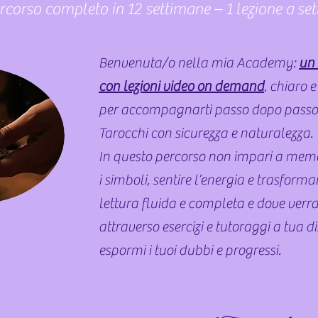
rcorso completo in 12 settimane – 1 lezione a se
Benvenuta/o nella mia Academy:
un
con lezioni video on demand
, chiaro 
per accompagnarti passo dopo passo fi
Tarocchi con sicurezza e naturalezza.
In questo percorso non impari a memo
i simboli, sentire l’energia e trasforma
lettura fluida e completa e dove verr
attraverso esercizi e tutoraggi a tua d
espormi i tuoi dubbi e progressi.