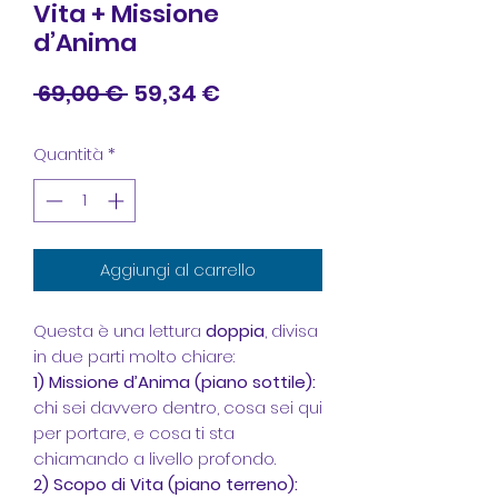
Vita + Missione
d’Anima
Prezzo
Prezzo
 69,00 € 
59,34 €
regolare
scontato
Quantità
*
Aggiungi al carrello
Questa è una lettura
doppia
, divisa
in due parti molto chiare:
1) Missione d’Anima (piano sottile):
chi sei davvero dentro, cosa sei qui
per portare, e cosa ti sta
chiamando a livello profondo.
2) Scopo di Vita (piano terreno):