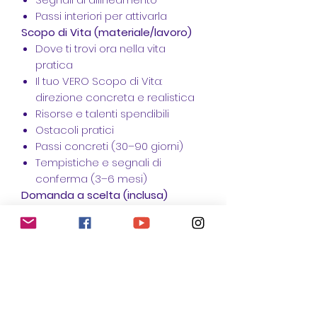
Passi interiori per attivarla
Scopo di Vita (materiale/lavoro)
Dove ti trovi ora nella vita
pratica
Il tuo VERO Scopo di Vita:
direzione concreta e realistica
Risorse e talenti spendibili
Ostacoli pratici
Passi concreti (30–90 giorni)
Tempistiche e segnali di
conferma (3–6 mesi)
Domanda a scelta (inclusa)
Puoi aggiungere
1 domanda
personale
, specificando se
riguarda la parte
Anima
o la parte
Scopo di Vita
.
Dati necessari per il