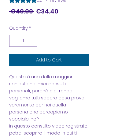
5.0 | 4 reviews
Regular
Sale
 €40.00 
€34.40
Price
Price
Quantity
*
Add to Cart
Questa è una delle maggiori
richieste nei miei consulti
personali, perchè d'altronde
vogliamo tutti sapere cosa prova
veramente per noi quella
persona che percepiamo
speciale, no?
In questo consulto video registrato,
potrai scoprire il modo in cui ti