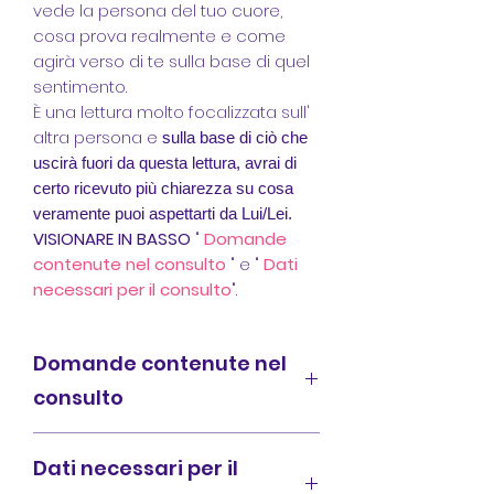
vede la persona del tuo cuore,
cosa prova realmente e come
agirà verso di te sulla base di quel
sentimento.
È una lettura molto focalizzata sull'
altra persona e
sulla base di ciò che
uscirà fuori da questa lettura, avrai di
certo ricevuto più chiarezza su cosa
veramente puoi aspettarti da Lui/Lei.
VISIONARE IN BASSO
"
Domande
contenute nel consulto
" e "
Dati
necessari per il consulto
".
Domande contenute nel
consulto
Il seguente video consulto
Dati necessari per il
risponde alle domande:
1. Situazione percepita (dal